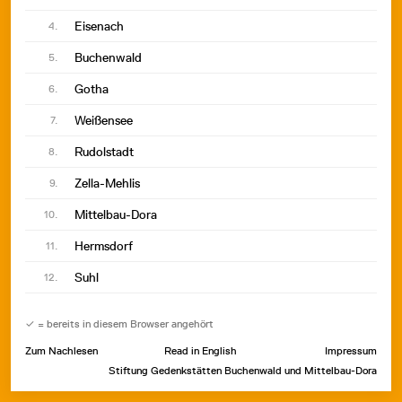
Eisenach
4.
Buchenwald
5.
Gotha
6.
Weißensee
7.
Rudolstadt
8.
Zella-Mehlis
9.
Mittelbau-Dora
10.
Hermsdorf
11.
Suhl
12.
Niederorschel
13.
✓ = bereits in diesem Browser angehört
Hintergrundgespräch
14.
Zum Nachlesen
Read in English
Impressum
Stiftung Gedenkstätten Buchenwald und Mittelbau-Dora